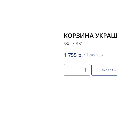
КОРЗИНА УКРАШ
SKU:
70181
р.
1 755
/
1 pc
Заказать