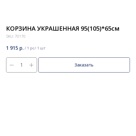
КОРЗИНА УКРАШЕННАЯ 95(105)*65см
SKU:
70170
1 915
р.
/
1 pc
Заказать