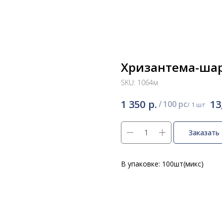
Хризантема-шар
SKU:
1064м
р.
1 350
13
/
100 pc
Заказать
В упаковке: 100шт(микс)