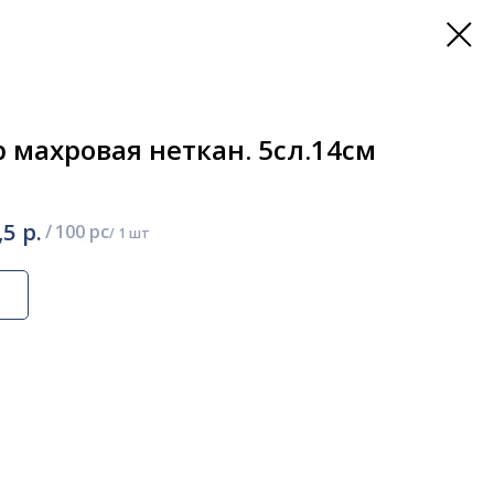
 махровая неткан. 5сл.14см
р.
,5
/
100 pc