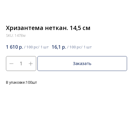
Хризантема неткан. 14,5 см
SKU:
1478м
1 610
р.
16,1
р.
/
100 pc
/
100 pc
Заказать
В упаковке:100шт