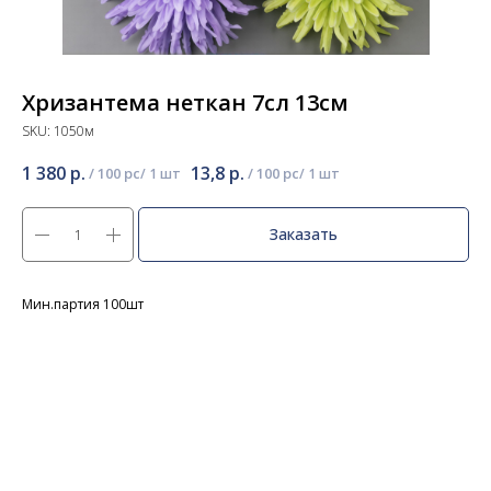
Хризантема неткан 7сл 13см
SKU:
1050м
1 380
р.
13,8
р.
/
100 pc
/
100 pc
Заказать
Мин.партия 100шт