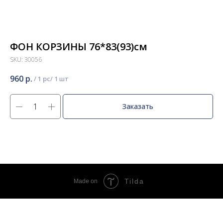
ФОН КОРЗИНЫ 76*83(93)см
SKU:
30056
960
р.
/
1 pc
Заказать
Tilda
Made on