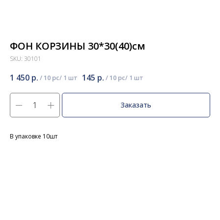
ФОН КОРЗИНЫ 30*30(40)см
SKU:
30101
1 450
р.
145
р.
/
10 pc
/
10 pc
Заказать
В упаковке 10шт