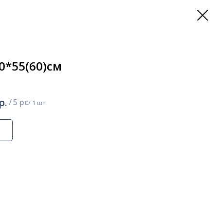
*55(60)см
р.
/
5 pc