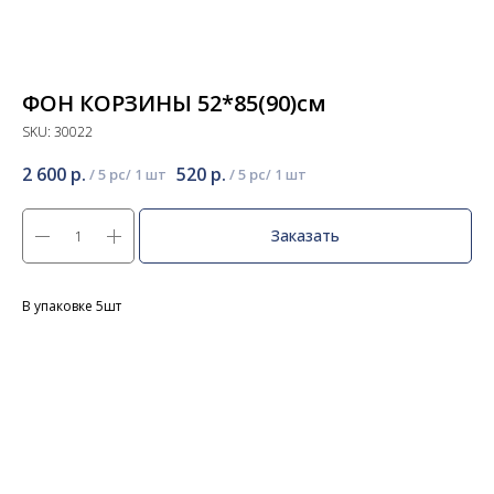
ФОН КОРЗИНЫ 52*85(90)см
SKU:
30022
2 600
р.
520
р.
/
5 pc
/
5 pc
Заказать
В упаковке 5шт