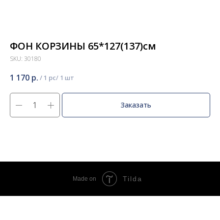
ФОН КОРЗИНЫ 65*127(137)см
SKU:
30180
1 170
р.
/
1 pc
Заказать
Tilda
Made on