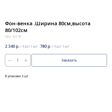
Фон-венка .Ширина 80см,высота
80/102см
SKU:
30179
2 340
р.
780
р.
/
3 pc
/
3 pc
Заказать
В упаковке 3 шт