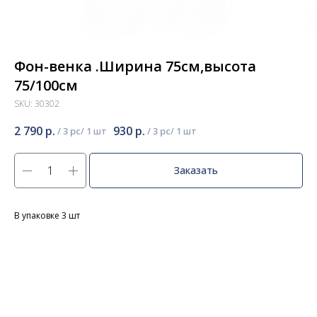
Фон-венка .Ширина 75см,высота
75/100см
SKU:
30302
2 790
р.
930
р.
/
3 pc
/
3 pc
Заказать
В упаковке 3 шт