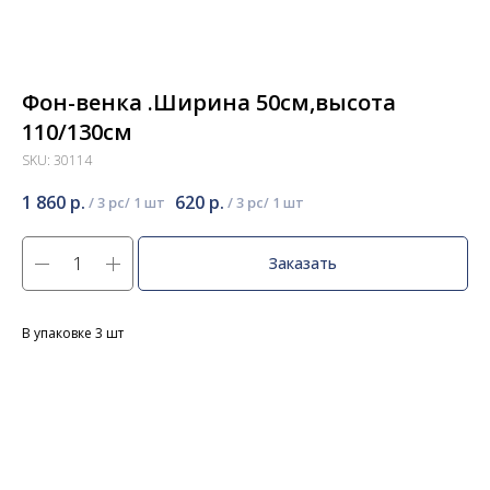
Фон-венка .Ширина 50см,высота
110/130см
SKU:
30114
1 860
р.
620
р.
/
3 pc
/
3 pc
Заказать
В упаковке 3 шт