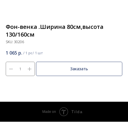
Фон-венка .Ширина 80см,высота
130/160см
SKU:
30206
1 065
р.
/
1 pc
Заказать
Tilda
Made on