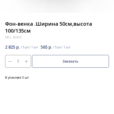
Фон-венка .Ширина 50см,высота
100/135см
SKU:
30304
2 825
р.
565
р.
/
5 pc
/
5 pc
Заказать
В упаковке 5 шт