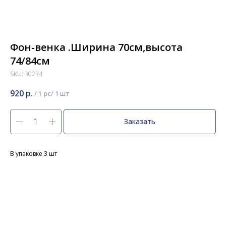
Фон-венка .Ширина 70см,высота
74/84см
SKU:
30234
920
р.
/
1 pc
Заказать
В упаковке 3 шт