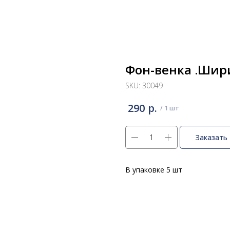
Фон-венка .Шири
SKU:
30049
р.
290
Заказать
В упаковке 5 шт