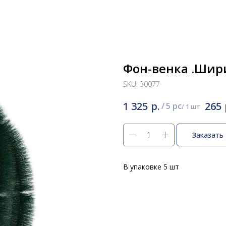
Фон-венка .Шири
SKU:
30077
р.
1 325
265
/
5 pc
Заказать
В упаковке 5 шт