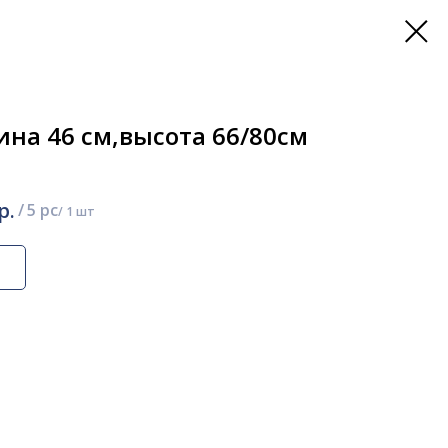
на 46 см,высота 66/80см
р.
/
5 pc