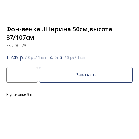
Фон-венка .Ширина 50см,высота
87/107см
SKU:
30029
1 245
р.
415
р.
/
3 pc
/
3 pc
Заказать
В упаковке 3 шт