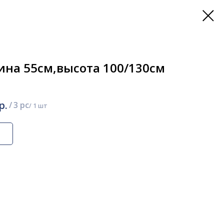
ина 55см,высота 100/130см
р.
/
3 pc