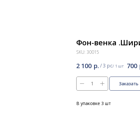
Фон-венка .Шир
SKU:
30015
р.
2 100
700
/
3 pc
Заказать
В упаковке 3 шт