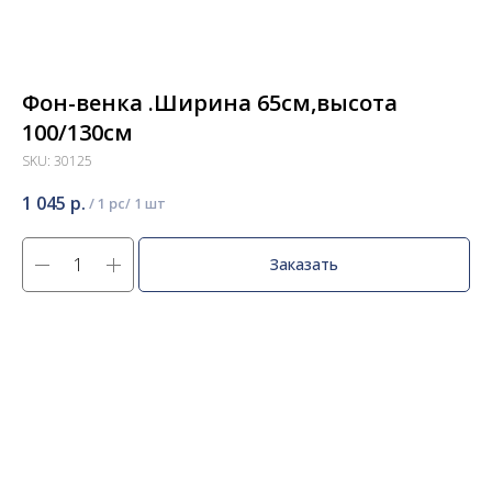
Фон-венка .Ширина 65см,высота
100/130см
SKU:
30125
1 045
р.
/
1 pc
Заказать