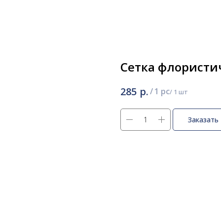
Сетка флористи
р.
285
/
1 pc
Заказать