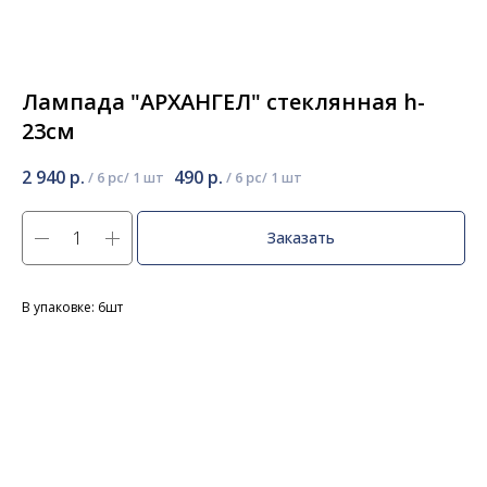
Лампада "АРХАНГЕЛ" стеклянная h-
23см
2 940
р.
490
р.
/
6 pc
/
6 pc
Заказать
В упаковке: 6шт