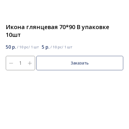
Икона глянцевая 70*90 В упаковке
10шт
50
р.
5
р.
/
10 pc
/
10 pc
Заказать