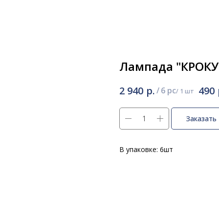
Лампада "КРОКУ
р.
2 940
490
/
6 pc
Заказать
В упаковке: 6шт