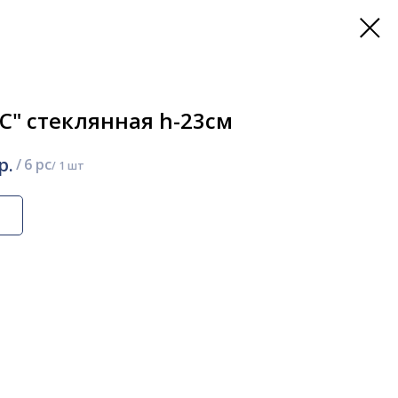
С" стеклянная h-23см
р.
/
6 pc