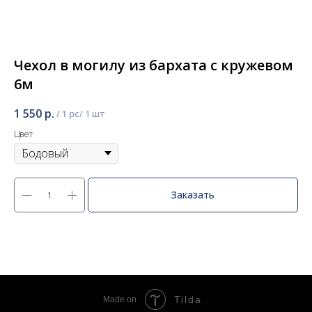
Чехол в могилу из бархата с кружевом
6м
1 550
р.
/
1 pc
Цвет
Заказать
Tilda
Made on