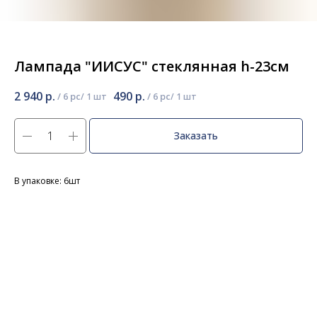
Лампада "ИИСУС" стеклянная h-23см
2 940
р.
490
р.
/
6 pc
/
6 pc
Заказать
В упаковке: 6шт