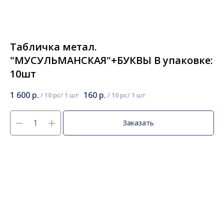
Табличка метал.
"МУСУЛЬМАНСКАЯ"+БУКВЫ В упаковке:
10шт
1 600
р.
160
р.
/
10 pc
/
10 pc
Заказать