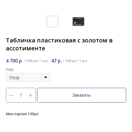
Табличка пластиковая с золотом в
ассотименте
4 700
р.
47
р.
/
100 pc
/
100 pc
Узор
Заказать
Мин.партия 100шт