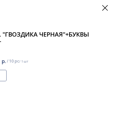
. "ГВОЗДИКА ЧЕРНАЯ"+БУКВЫ
т
р.
/
10 pc