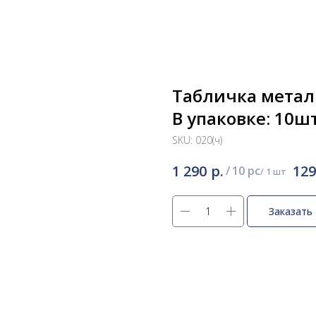
Табличка метал
В упаковке: 10ш
SKU:
020(ч)
р.
1 290
129
/
10 pc
Заказать