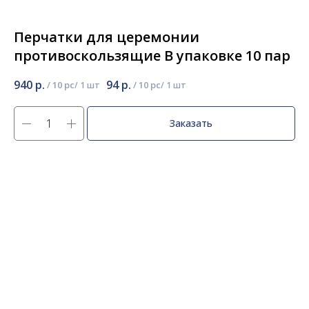
Перчатки для церемонии
противоскользящие В упаковке 10 пар
940
р.
94
р.
/
10 pc
/
10 pc
Заказать