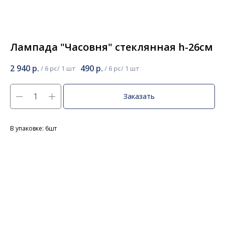
Лампада "Часовня" стеклянная h-26см
2 940
р.
490
р.
/
6 pc
/
6 pc
Заказать
В упаковке: 6шт