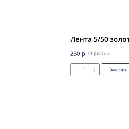
Лента 5/50 золо
р.
230
/
1 pc
Заказать