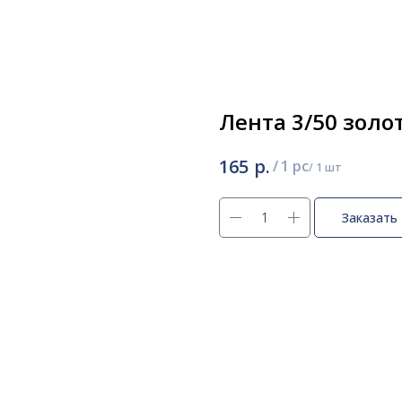
Лента 3/50 золо
р.
165
/
1 pc
Заказать