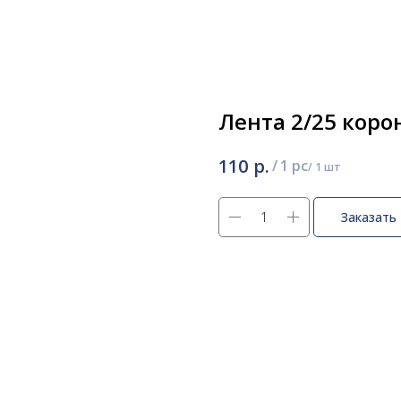
Лента 2/25 кор
р.
110
/
1 pc
Заказать