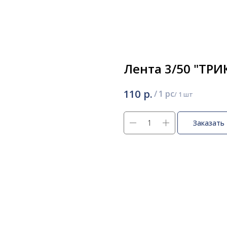
Лента 3/50 "ТР
р.
110
/
1 pc
Заказать