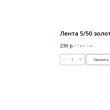
Лента 5/50 золо
р.
230
/
1 pc
Заказать