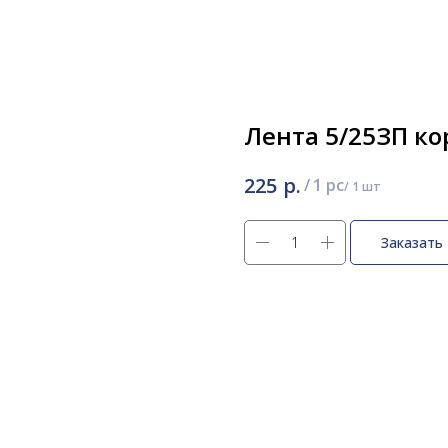
Лента 5/25ЗП к
р.
225
/
1 pc
Заказать