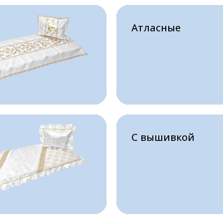
Атласные
Атласные
С вышивкой
С вышивкой