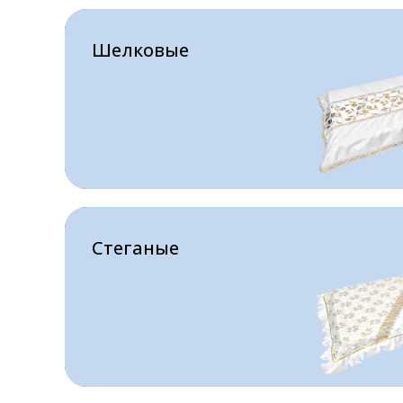
Шелковые
Шелковые
Стеганые
Стеганые