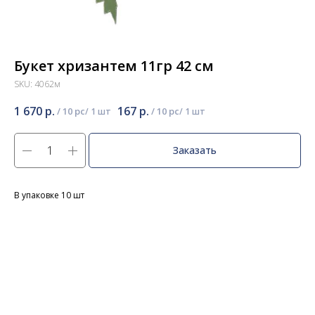
Букет хризантем 11гр 42 см
SKU:
4062м
1 670
р.
167
р.
/
10 pc
/
10 pc
Заказать
В упаковке 10 шт