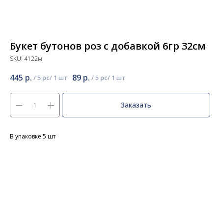
Букет бутонов роз с добавкой 6гр 32см
SKU:
4122м
445
р.
89
р.
/
5 pc
/
5 pc
Заказать
В упаковке 5 шт