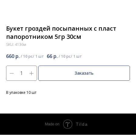
Букет гроздей посыпанных с пласт
папоротником 5гр 30см
SKU:
4136м
660
р.
66
р.
/
10 pc
/
10 pc
Заказать
В упаковке 10 шт
Tilda
Made on