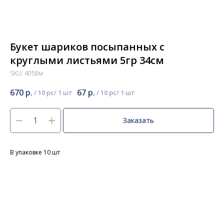
Букет шариков посыпанных с
круглыми листьями 5гр 34см
SKU:
4058м
670
р.
67
р.
/
10 pc
/
10 pc
Заказать
В упаковке 10 шт