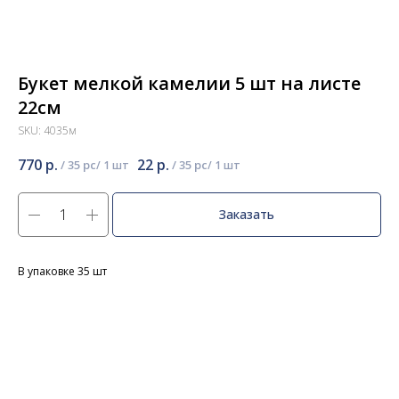
Букет мелкой камелии 5 шт на листе
22см
SKU:
4035м
770
р.
22
р.
/
35 pc
/
35 pc
Заказать
В упаковке 35 шт