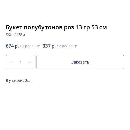
Букет полубутонов роз 13 гр 53 см
SKU:
4138м
674
р.
337
р.
/
2 pc
/
2 pc
Заказать
В упаковке 2шт