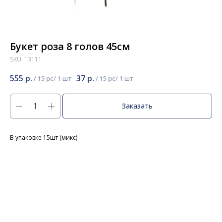
Букет роза 8 голов 45см
SKU:
13111
555
р.
37
р.
/
15 pc
/
15 pc
Заказать
В упаковке 15шт (микс)