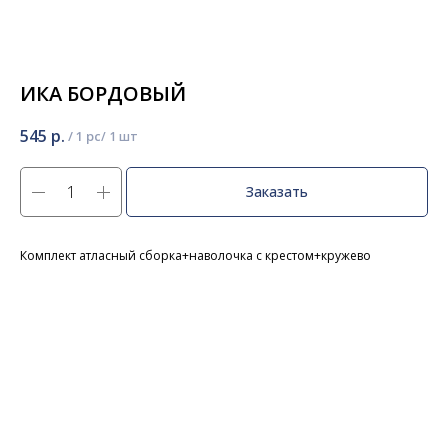
ИКА БОРДОВЫЙ
545
р.
/
1 pc
Заказать
Комплект атласный сборка+наволочка с крестом+кружево